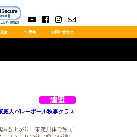
員会
50周年
お問い合わせ
連盟
府家庭人バレーボール秋季クラス
気温も上がり、東淀川体育館で
クラブＡ１９の熱い戦いが繰り