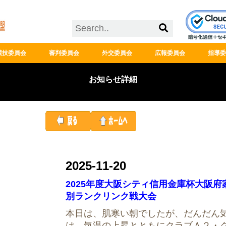
競技委員会
審判委員会
外交委員会
広報委員会
指導委
お知らせ詳細
2025-11-20
2025年度大阪シティ信用金庫杯大阪
別ランクリンク戦大会
本日は、肌寒い朝でしたが、だんだん
は、気温の上昇とともにクラブＡ２・