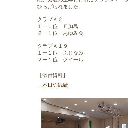
ひろげられました。
クラブＡ２
１ー１位 Ｆ加島
２ー１位 あゆみ会
クラブＡ１９
１ー１位 ふじなみ
２ー１位 クイール
【添付資料】
・本日の戦績