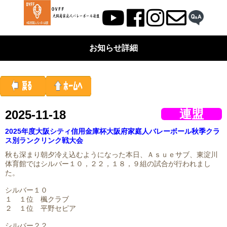
お知らせ詳細
連盟
2025-11-18
2025年度大阪シティ信用金庫杯大阪府家庭人バレーボール秋季クラ
ス別ランクリンク戦大会
秋も深まり朝夕冷え込むようになった本日、Ａｓｕｅサブ、東淀川
体育館ではシルバー１０，２２，１８，９組の試合が行われまし
た。
シルバー１０
１ １位 楓クラブ
２ １位 平野セピア
シルバー２２