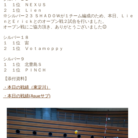
１ １位 ＮＥＸＵＳ
２ １位 Ｌｉｅｎ
※シルバー２３ ＳＨＡＤＯＷが１チーム編成のため、本日、Ｌｉｅ
ｎとＥｒｉｃｋとのオープン戦２試合を行いました。
オープン戦にご協力頂き、ありがとうございました😊
シルバー１８
１ １位 宙
２ １位 Ⅴｏｔａｍｏｐｐｙ
シルバー９
１ １位 北豊島Ｓ
２ １位 ＰＩＮＣＨ
【添付資料】
・本日の戦績（東淀川）
・本日の戦績(Asueサブ)