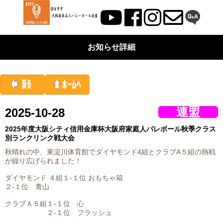
お知らせ詳細
連盟
2025-10-28
2025年度大阪シティ信用金庫杯大阪府家庭人バレボール秋季クラス
別ランクリンク戦大会
秋晴れの中、東淀川体育館でダイヤモンド4組とクラブA５組の熱戦
が繰り広げられました！
ダイヤモンド ４組１-１位 おもちゃ箱
２-１位 青山
クラブＡ５組１-１位 心
２-１位 フラッシュ