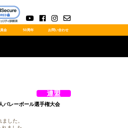
員会
50周年
お問い合わせ
連盟
庭人バレーボール選手権大会
と
れました。
られました。