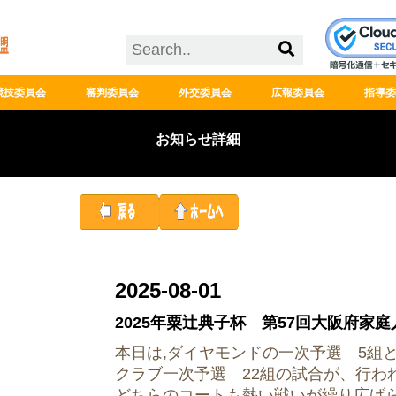
競技委員会
審判委員会
外交委員会
広報委員会
指導委
お知らせ詳細
2025-08-01
2025年粟辻典子杯 第57回大阪府家
本日は,ダイヤモンドの一次予選 5組
クラブ一次予選 22組の試合が、行わ
どちらのコートも熱い戦いが繰り広げ