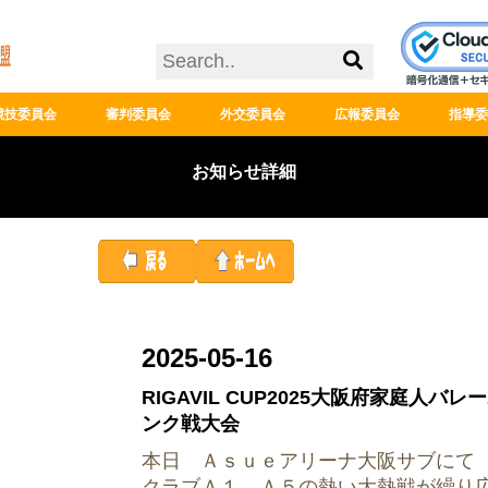
競技委員会
審判委員会
外交委員会
広報委員会
指導委
お知らせ詳細
2025-05-16
RIGAVIL CUP2025大阪府家庭人
ンク戦大会
本日 Ａｓｕｅアリーナ大阪サブにて
クラブＡ１，Ａ５の熱い大熱戦が繰り