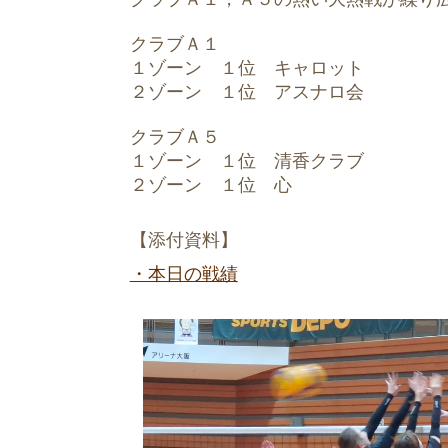
クラブＡ１
１ゾーン １位 キャロット
２ゾーン １位 アスナロ会
クラブＡ５
１ゾーン １位 清香クラブ
２ゾーン １位 心
【添付資料】
・本日の戦績