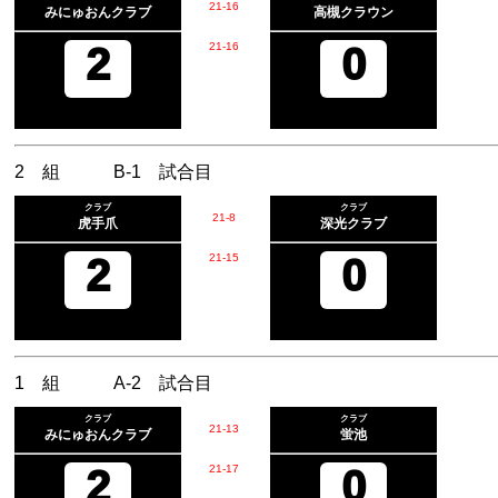
21
-
16
みにゅおんクラブ
高槻クラウン
2
21
-
16
0
2 組 B-1 試合目
クラブ
クラブ
21
-
8
虎手爪
深光クラブ
2
21
-
15
0
1 組 A-2 試合目
クラブ
クラブ
21
-
13
みにゅおんクラブ
蛍池
2
21
-
17
0