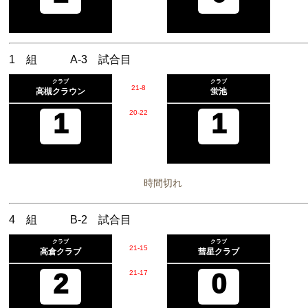
1 組 A-3 試合目
クラブ
クラブ
21
-
8
高槻クラウン
蛍池
1
20
-
22
1
時間切れ
4 組 B-2 試合目
クラブ
クラブ
21
-
15
高倉クラブ
彗星クラブ
2
21
-
17
0