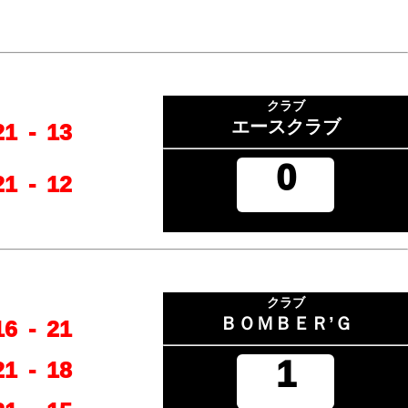
クラブ
エースクラブ
21
-
13
0
21
-
12
クラブ
ＢＯＭＢＥＲ’Ｇ
16
-
21
1
21
-
18