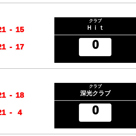
クラブ
Ｈｉｔ
21
-
15
0
21
-
17
クラブ
深光クラブ
21
-
18
0
21
-
4