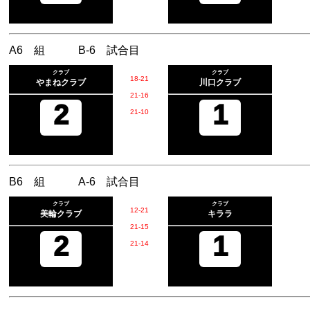
A6 組 B-6 試合目
クラブ
クラブ
18
-
21
やまねクラブ
川口クラブ
21
-
16
2
1
21
-
10
B6 組 A-6 試合目
クラブ
クラブ
12
-
21
美輪クラブ
キララ
21
-
15
2
1
21
-
14