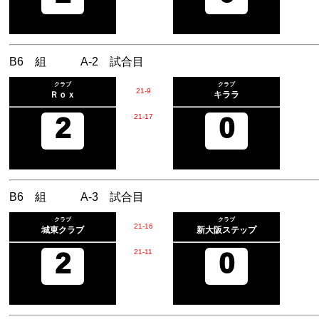
B6 組 A-2 試合目
クラブ
クラブ
21
-
9
Ｒｏｘ
キララ
2
21
-
17
0
B6 組 A-3 試合目
クラブ
クラブ
21
-
16
城東クラブ
新大阪ステップ
2
21
-
11
0