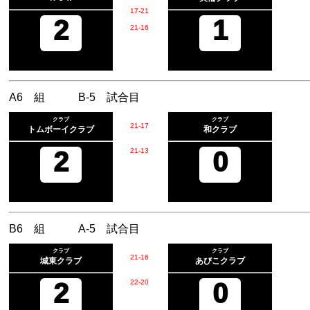
17
-
21
2
1
21
-
16
A6 組 B-5 試合目
クラブ
クラブ
21
-
17
トムボーイクラブ
和クラブ
2
21
-
13
0
B6 組 A-5 試合目
クラブ
クラブ
21
-
16
城東クラブ
あびこクラブ
2
22
-
20
0