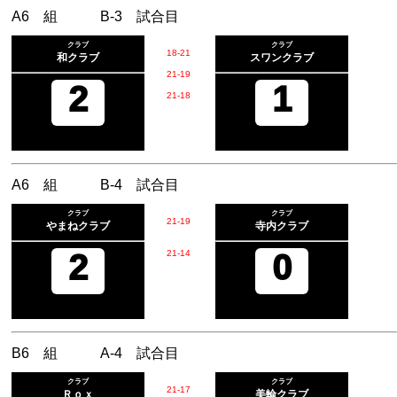
A6 組 B-3 試合目
クラブ
クラブ
18
-
21
和クラブ
スワンクラブ
21
-
19
2
1
21
-
18
A6 組 B-4 試合目
クラブ
クラブ
21
-
19
やまねクラブ
寺内クラブ
2
21
-
14
0
B6 組 A-4 試合目
クラブ
クラブ
21
-
17
Ｒｏｘ
美輪クラブ