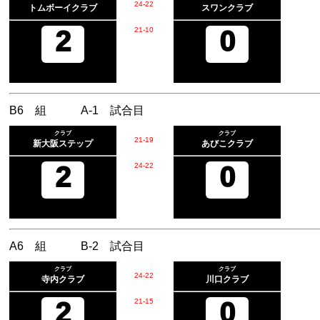
24
-
22
トムボーイクラブ
スワンクラブ
2
21
-
10
0
B6 組 A-1 試合目
クラブ
クラブ
21
-
19
新大阪ステップ
あびこクラブ
2
24
-
22
0
A6 組 B-2 試合目
クラブ
クラブ
24
-
22
寺内クラブ
川口クラブ
2
21
-
15
0