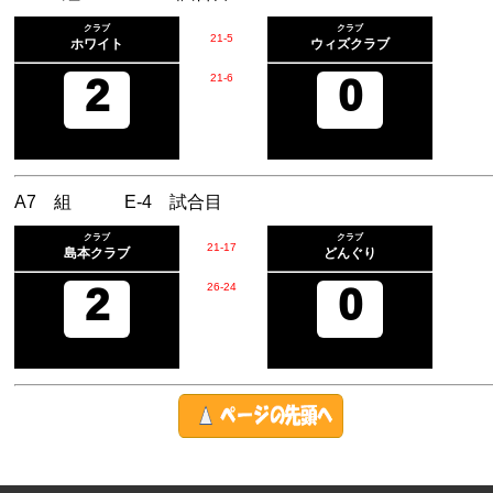
クラブ
クラブ
21
-
5
ホワイト
ウィズクラブ
2
21
-
6
0
A7 組 E-4 試合目
クラブ
クラブ
21
-
17
島本クラブ
どんぐり
2
26
-
24
0