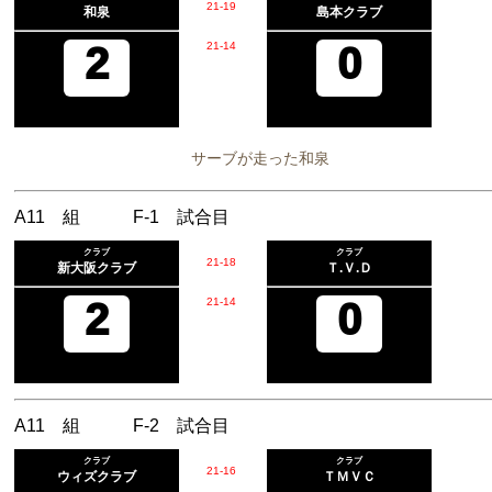
21
-
19
和泉
島本クラブ
2
21
-
14
0
サーブが走った和泉
A11 組 F-1 試合目
クラブ
クラブ
21
-
18
新大阪クラブ
Ｔ.Ｖ.Ｄ
2
21
-
14
0
A11 組 F-2 試合目
クラブ
クラブ
21
-
16
ウィズクラブ
ＴＭＶＣ