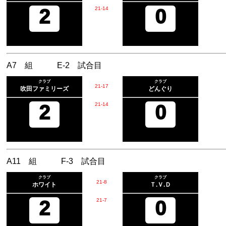
2
21
-
14
0
A7 組 E-2 試合目
クラブ
クラブ
21
-
17
吹田ファミリーズ
どんぐり
2
21
-
14
0
A11 組 F-3 試合目
クラブ
クラブ
21
-
8
ホワイト
Ｔ.Ｖ.Ｄ
2
21
-
7
0