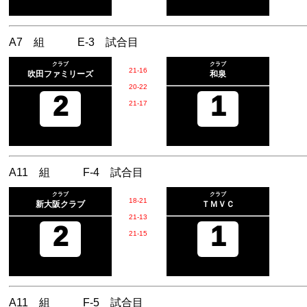
A7 組 E-3 試合目
クラブ
クラブ
21
-
16
吹田ファミリーズ
和泉
20
-
22
2
1
21
-
17
A11 組 F-4 試合目
クラブ
クラブ
18
-
21
新大阪クラブ
ＴＭＶＣ
21
-
13
2
1
21
-
15
A11 組 F-5 試合目